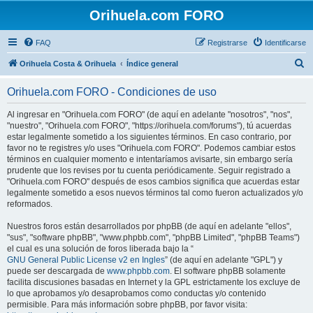
Orihuela.com FORO
FAQ
Registrarse
Identificarse
B
Orihuela Costa & Orihuela
Índice general
u
Orihuela.com FORO - Condiciones de uso
s
c
Al ingresar en "Orihuela.com FORO" (de aquí en adelante "nosotros", "nos",
"nuestro", "Orihuela.com FORO", "https://orihuela.com/forums"), tú acuerdas
a
estar legalmente sometido a los siguientes términos. En caso contrario, por
r
favor no te registres y/o uses "Orihuela.com FORO". Podemos cambiar estos
términos en cualquier momento e intentaríamos avisarte, sin embargo sería
prudente que los revises por tu cuenta periódicamente. Seguir registrado a
"Orihuela.com FORO" después de esos cambios significa que acuerdas estar
legalmente sometido a esos nuevos términos tal como fueron actualizados y/o
reformados.
Nuestros foros están desarrollados por phpBB (de aquí en adelante "ellos",
"sus", "software phpBB", "www.phpbb.com", "phpBB Limited", "phpBB Teams")
el cual es una solución de foros liberada bajo la “
GNU General Public License v2 en Ingles
” (de aquí en adelante "GPL") y
puede ser descargada de
www.phpbb.com
. El software phpBB solamente
facilita discusiones basadas en Internet y la GPL estrictamente los excluye de
lo que aprobamos y/o desaprobamos como conductas y/o contenido
permisible. Para más información sobre phpBB, por favor visita: