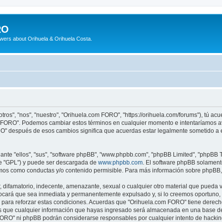
RO
wers about Orihuela & Orihuela Costa.
ros", "nos", "nuestro", "Orihuela.com FORO", "https://orihuela.com/forums"), tú ac
com FORO". Podemos cambiar estos términos en cualquier momento e intentaríamos av
O" después de esos cambios significa que acuerdas estar legalmente sometido a e
nte "ellos", "sus", "software phpBB", "www.phpbb.com", "phpBB Limited", "phpBB Te
te "GPL") y puede ser descargada de
www.phpbb.com
. El software phpBB solamente
os como conductas y/o contenido permisible. Para más información sobre phpBB, p
difamatorio, indecente, amenazante, sexual o cualquier otro material que pueda vi
cará que sea inmediata y permanentemente expulsado y, si lo creemos oportuno, co
 para reforzar estas condiciones. Acuerdas que "Orihuela.com FORO" tiene derecho 
que cualquier información que hayas ingresado será almacenada en una base de 
m FORO" ni phpBB podrán considerarse responsables por cualquier intento de hacki