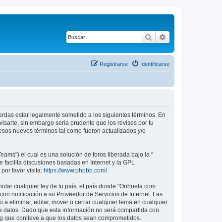
Buscar
Búsqueda avanza
Registrarse
Identificarse
uerdas estar legalmente sometido a los siguientes términos. En
isarte, sin embargo sería prudente que los revises por tu
sos nuevos términos tal como fueron actualizados y/o
ams") el cual es una solución de foros liberada bajo la “
 facilita discusiones basadas en Internet y la GPL
or favor visita:
https://www.phpbb.com/
.
olar cualquier ley de tu país, el país donde "Orihuela.com
n notificación a su Proveedor de Servicios de Internet. Las
a eliminar, editar, mover o cerrar cualquier tema en cualquier
datos. Dado que esta información no será compartida con
ng que conlleve a que los datos sean comprometidos.