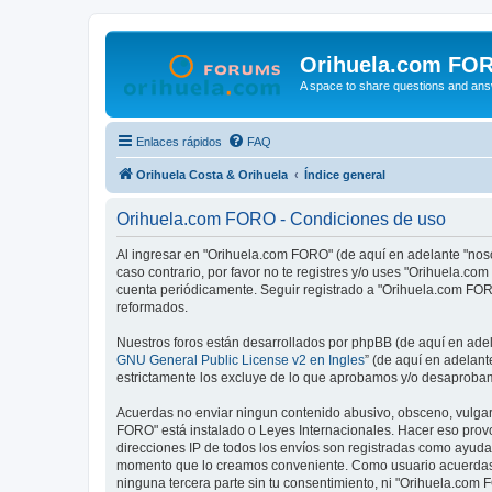
Orihuela.com FO
A space to share questions and ans
Enlaces rápidos
FAQ
Orihuela Costa & Orihuela
Índice general
Orihuela.com FORO - Condiciones de uso
Al ingresar en "Orihuela.com FORO" (de aquí en adelante "nosot
caso contrario, por favor no te registres y/o uses "Orihuela.
cuenta periódicamente. Seguir registrado a "Orihuela.com FOR
reformados.
Nuestros foros están desarrollados por phpBB (de aquí en adela
GNU General Public License v2 en Ingles
” (de aquí en adelan
estrictamente los excluye de lo que aprobamos y/o desaprobam
Acuerdas no enviar ningun contenido abusivo, obsceno, vulgar, 
FORO" está instalado o Leyes Internacionales. Hacer eso provo
direcciones IP de todos los envíos son registradas como ayuda
momento que lo creamos conveniente. Como usuario acuerdas 
ninguna tercera parte sin tu consentimiento, ni "Orihuela.co