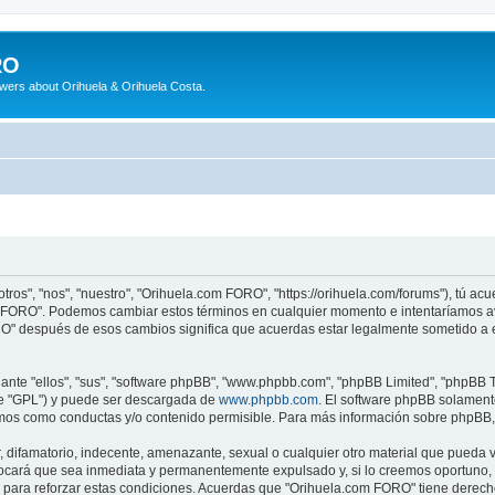
RO
wers about Orihuela & Orihuela Costa.
ros", "nos", "nuestro", "Orihuela.com FORO", "https://orihuela.com/forums"), tú ac
com FORO". Podemos cambiar estos términos en cualquier momento e intentaríamos av
O" después de esos cambios significa que acuerdas estar legalmente sometido a e
nte "ellos", "sus", "software phpBB", "www.phpbb.com", "phpBB Limited", "phpBB Te
te "GPL") y puede ser descargada de
www.phpbb.com
. El software phpBB solamente
os como conductas y/o contenido permisible. Para más información sobre phpBB, p
difamatorio, indecente, amenazante, sexual o cualquier otro material que pueda vi
cará que sea inmediata y permanentemente expulsado y, si lo creemos oportuno, co
 para reforzar estas condiciones. Acuerdas que "Orihuela.com FORO" tiene derecho 