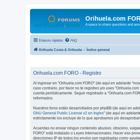
Orihuela.com FO
A space to share questions and ans
Enlaces rápidos
FAQ
Orihuela Costa & Orihuela
Índice general
Orihuela.com FORO - Registro
Al ingresar en "Orihuela.com FORO" (de aquí en adelante "nosot
caso contrario, por favor no te registres y/o uses "Orihuela.
cuenta periódicamente. Seguir registrado a "Orihuela.com FOR
reformados.
Nuestros foros están desarrollados por phpBB (de aquí en adela
GNU General Public License v2 en Ingles
” (de aquí en adelan
estrictamente los excluye de lo que aprobamos y/o desaprobam
Acuerdas no enviar ningun contenido abusivo, obsceno, vulgar, 
FORO" está instalado o Leyes Internacionales. Hacer eso provo
direcciones IP de todos los envíos son registradas como ayuda