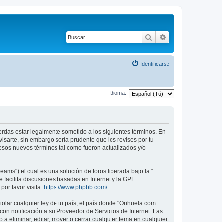
Buscar
Búsqueda avanza
Identificarse
Idioma:
uerdas estar legalmente sometido a los siguientes términos. En
isarte, sin embargo sería prudente que los revises por tu
sos nuevos términos tal como fueron actualizados y/o
ams") el cual es una solución de foros liberada bajo la “
 facilita discusiones basadas en Internet y la GPL
or favor visita:
https://www.phpbb.com/
.
olar cualquier ley de tu país, el país donde "Orihuela.com
n notificación a su Proveedor de Servicios de Internet. Las
a eliminar, editar, mover o cerrar cualquier tema en cualquier