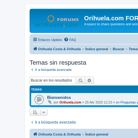
Orihuela.com FO
A space to share questions and ans
Enlaces rápidos
FAQ
Orihuela Costa & Orihuela
Índice general
Buscar
Temas
Temas sin respuesta
Ir a búsqueda avanzada
Buscar
Búsqueda avanzada
TEMAS
Bienvenidos
por
Orihuela.com
»
25 Abr 2020 12:23
» en
Preguntas 
Ir a búsqueda avanzada
Orihuela Costa & Orihuela
Índice general