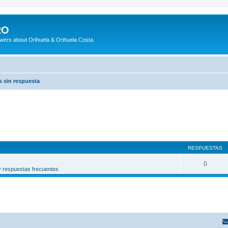
RO
wers about Orihuela & Orihuela Costa.
 sin respuesta
RESPUESTAS
0
y respuestas frecuentes