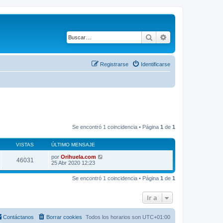
Buscar
Búsqueda avanza
Registrarse
Identificarse
Se encontró 1 coincidencia • Página
1
de
1
VISTAS
ÚLTIMO MENSAJE
por
Orihuela.com
46031
25 Abr 2020 12:23
Se encontró 1 coincidencia • Página
1
de
1
Ir a
Contáctanos
Borrar cookies
Todos los horarios son
UTC+01:00